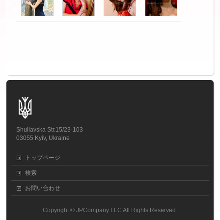
Shuliavska Str.15/23-103
03055 Kyiv, Ukraine
トップページ
検索
お問い合わせ
Copyright ©
JPCompany LLC
All Rights Reserved.