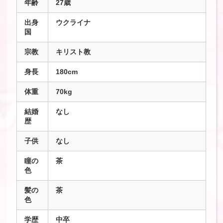
年齢
27歳
出身
ウクライナ
国
宗教
キリスト教
身長
180cm
体重
70kg
結婚
なし
歴
子供
なし
瞳の
茶
色
髪の
茶
色
学歴
中卒