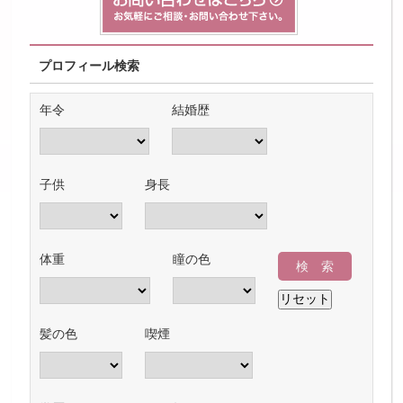
プロフィール検索
年令
結婚歴
子供
身長
体重
瞳の色
髪の色
喫煙