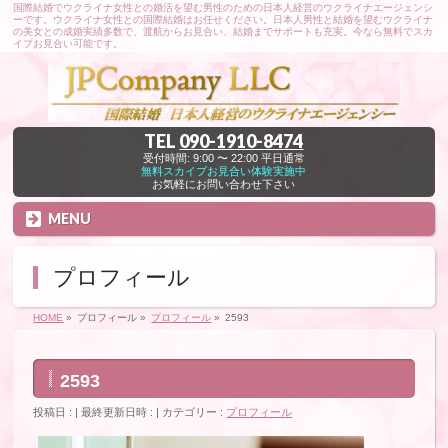
国際結婚でウクライナ女性との婚活を望む男性のための日本人経営のウクライナエージェンシ
ーです。ウクライナ女性との国際結婚はお任せください。日本人男性と結婚を望むウクライナ
の美女との成婚実績多数で、渡航からお見合い、結婚までサポートも充実。今なら無料でスカ
イプお見合い可能です。
TEL
090-1910-8474
受付時間: 9:00 〜 22:00 平日通常
無料スカイプお見合い体験実施中
お気軽にお問い合わせ下さい
MENU
プロフィール
HOME
»
プロフィール
»
プロフィール
»
2593
2593
投稿日 :
最終更新日時 :
カテゴリー :
プロフィール