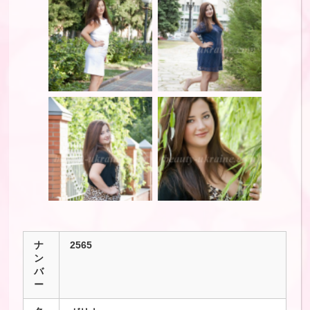
ナ
2565
ン
バ
ー