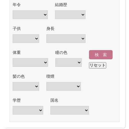
年令
結婚歴
子供
身長
体重
瞳の色
髪の色
喫煙
学歴
国名