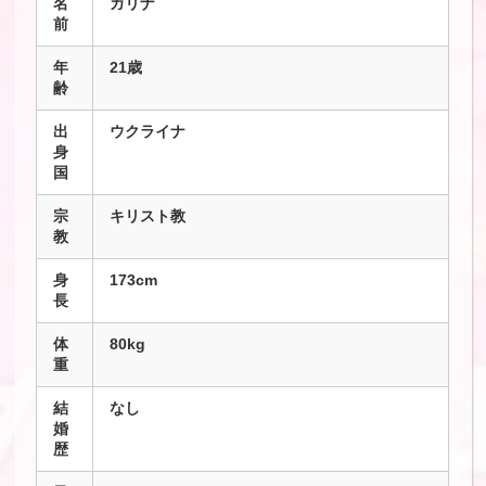
名
ガリナ
前
年
21歳
齢
出
ウクライナ
身
国
宗
キリスト教
教
身
173cm
長
体
80kg
重
結
なし
婚
歴