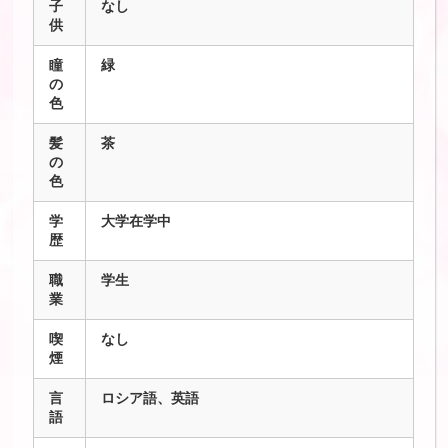
子
なし
供
瞳
緑
の
色
髪
茶
の
色
学
大学在学中
歴
職
学生
業
喫
なし
煙
言
ロシア語、英語
語