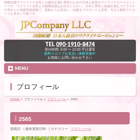
国際結婚でウクライナ女性との婚活を望む男性のための日本人経営のウクライナエージェンシ
ーです。ウクライナ女性との国際結婚はお任せください。日本人男性と結婚を望むウクライナ
の美女との成婚実績多数で、渡航からお見合い、結婚までサポートも充実。今なら無料でスカ
イプお見合い可能です。
TEL
090-1910-8474
受付時間: 9:00 〜 22:00 平日通常
無料スカイプお見合い体験実施中
お気軽にお問い合わせ下さい
MENU
プロフィール
HOME
»
プロフィール
»
プロフィール
»
2565
2565
投稿日 :
最終更新日時 :
カテゴリー :
プロフィール