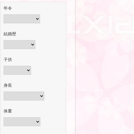
年令
結婚歴
子供
身長
体重