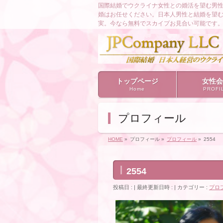
国際結婚でウクライナ女性との婚活を望む男
婚はお任せください。日本人男性と結婚を望
実。今なら無料でスカイプお見合い可能です
トップページ
女性会
Home
PROFI
プロフィール
HOME
»
プロフィール
»
プロフィール
»
2554
2554
投稿日 :
最終更新日時 :
カテゴリー :
プロ