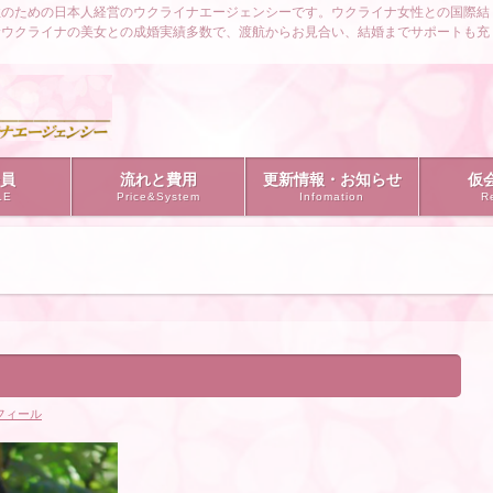
性のための日本人経営のウクライナエージェンシーです。ウクライナ女性との国際結
むウクライナの美女との成婚実績多数で、渡航からお見合い、結婚までサポートも充
。
員
流れと費用
更新情報・お知らせ
仮
LE
Price&System
Infomation
Re
フィール