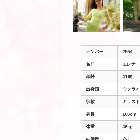
ナンバー
2554
名前
エレナ
年齢
41歳
出身国
ウクライ
宗教
キリスト
身長
166cm
体重
46kg
結婚歴
あり