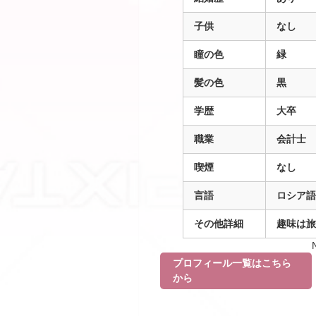
子供
なし
瞳の色
緑
髪の色
黒
学歴
大卒
職業
会計士
喫煙
なし
言語
ロシア語
その他詳細
趣味は旅
プロフィール一覧はこちら
から