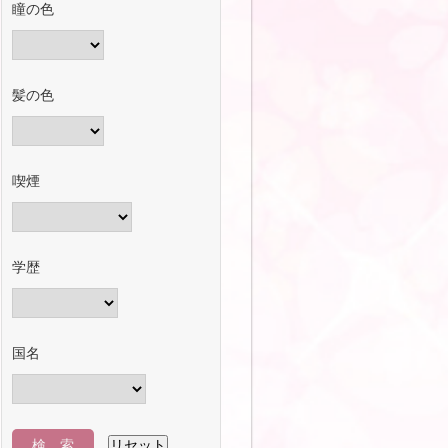
瞳の色
髪の色
喫煙
学歴
国名